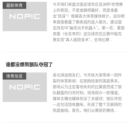
今天咱们来盘点国足球员在亚洲杯/世预赛
最新体育
上的表现，不是谁踢得最好，而是谁最
会"隐身"！根据各大体育媒体统计，这份榜
单直接暴露了教练组的选人眼光，建议国
足改名叫"幽灵出手机器人"。第一名：蒙面
侠客（化名李四）这位球员在比赛中能完
美实现"真人版隐身术"，全场比赛...
谁都没想到狼队夺冠了
各位球迷朋友们，今天给大家带来一则炸
体育信息
裂的体育新闻：在刚刚结束的英超季末，
那场以为注定客场失利的比赛竟然成了狼
队翻盘的闪灵时刻。现场观众一脸懵逼，
媒体主播也暧昧到没了关键词：狼队夺冠
—这句话饶有趣味，形成了整个互联网的
热度曲线。首先，咱们从赛前的赛线...