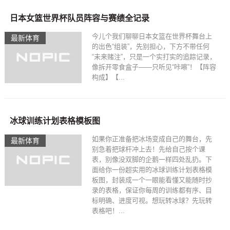
日本女篮世界杯队员阵容与赛绩全记录
今儿个我们聊聊日本女篮在世界杯舞台上
最新体育
的出色“组装”，先别担心，下方不带任何
“未来赌注”，只是一个实打实的追踪记录，
像拆开零食盒子——只听见“咔嚓”！【阵容
构成】【...
冰球训练计划表格模板图
如果你正准备把冰场变成自己的舞台，先
最新体育
别急着把球杆冲上去！先给自己按个课
表，别像没双脚的企鹅一样四处乱扔。下
面给你一份超实用的冰球训练计划表格模
板图，封装成一个一眼能看懂又能随时抄
录的表格，保证你每周的训练都有序、目
标明确、进度可视。想玩转冰球？先玩转
表格吧！...