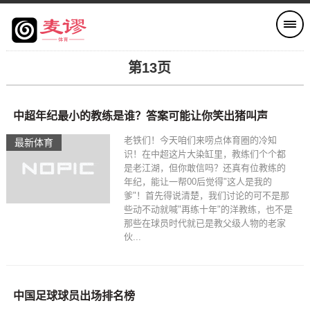
第13页
中超年纪最小的教练是谁？答案可能让你笑出猪叫声
老铁们！今天咱们来唠点体育圈的冷知
最新体育
识！在中超这片大染缸里，教练们个个都
是老江湖，但你敢信吗？还真有位教练的
年纪，能让一帮00后觉得"这人是我的
爹"！首先得说清楚，我们讨论的可不是那
些动不动就喊"再练十年"的洋教练，也不是
那些在球员时代就已是教父级人物的老家
伙...
中国足球球员出场排名榜