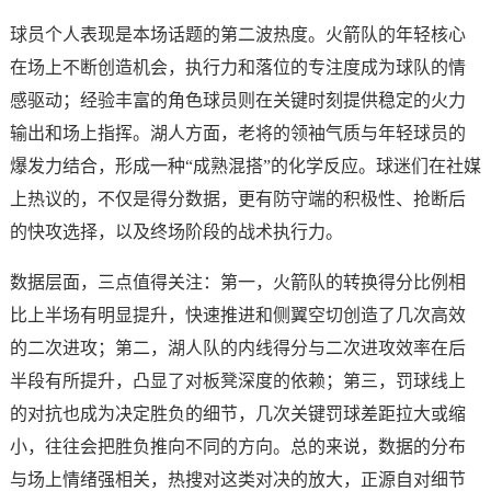
球员个人表现是本场话题的第二波热度。火箭队的年轻核心
在场上不断创造机会，执行力和落位的专注度成为球队的情
感驱动；经验丰富的角色球员则在关键时刻提供稳定的火力
输出和场上指挥。湖人方面，老将的领袖气质与年轻球员的
爆发力结合，形成一种“成熟混搭”的化学反应。球迷们在社媒
上热议的，不仅是得分数据，更有防守端的积极性、抢断后
的快攻选择，以及终场阶段的战术执行力。
数据层面，三点值得关注：第一，火箭队的转换得分比例相
比上半场有明显提升，快速推进和侧翼空切创造了几次高效
的二次进攻；第二，湖人队的内线得分与二次进攻效率在后
半段有所提升，凸显了对板凳深度的依赖；第三，罚球线上
的对抗也成为决定胜负的细节，几次关键罚球差距拉大或缩
小，往往会把胜负推向不同的方向。总的来说，数据的分布
与场上情绪强相关，热搜对这类对决的放大，正源自对细节