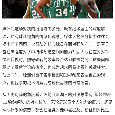
媒体对这场对决的报道方向多元，既有战术层面的深度解
读，也有球迷视角的情绪化观察。媒体人物在分析中往往会
提出若干问题：火箭队的核心球员在面对强防守时，是否具
备在高强度对抗中持续创造空间的能力？湖人队在应对对手
快速转换时，防守轮转的效率是否达到联盟前列？这些问题
驱动了赛后讨论的热度，也成为观众回看比赛的关键线索。
与此同时，球迷们也不吝用梗图和短视频来表达自己的观
点，把复杂的战术讲解变成轻松易懂的日常语言。
从历史对阵的角度看，火箭队与湖人的对决总带有“年轻冲击
vs. 稳健经验”的对撞标签。无论是球员个人能力的展示，还是
球队体系的演变，都会在这类对话中被提及。粉丝们对比过