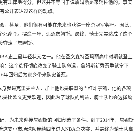
更有规律地得分，但这并不等同于说詹姆斯是来辅佐他的。事实
没有公开表达过这样的观点。
的机会，甚至，他们很有可能在未来也获得一座总冠军奖杯。因此，
个死命令。摆烂一年，追逐詹姆斯。最终，骑士完美达成了这个
接夺走了詹姆斯。
是NBA史上最年轻状元之一。他在圣文森特圣玛丽高中时期就登上
影响：这个选择彻底改变了骑士队命运，詹姆斯新秀赛季就拿下
2016年回归后为家乡带来队史首冠。
斯本身就是克里夫兰人，加上他也是联盟的当红炸子鸡，他的各项
也是比欧文更受欢迎，因此为了球队的利益，骑士队也会选择詹
。
基础，为未来迎接詹姆斯的回归创造了条件。到了2014年，詹姆斯
着这支小市场球队连续四年进入NBA总决赛，并最终为骑士队赢