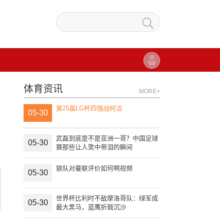
体育资讯
MORE>
第25届LG杯四强战柯洁
05-30
武磊到底是不是亚洲一哥？中国足球
05-30
赛那些让人笑中带泪的瞬间
狼队对曼联评价如何啊视频
05-30
世界杯比利时不敌摩洛哥队：绿军成
05-30
最大黑马，蓝鹰折戟沉沙