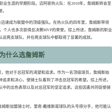
职业生涯的早期阶段。迈阿密热火队：在2010年，詹姆斯转会至
誉。
一组合迅速成为联盟中的顶级强队。在热火队的四年里，詹姆斯带领
，个人也多次获得总决赛MVP的荣誉。综上所述，詹姆斯的职业
队这两支球队，并在两支球队中都取得了显著的成就。
为什么选詹姆斯
因是，他对于总冠军的渴望和追求。作为一名顶级球员，詹姆斯始
种追求和决心，使骑士队看到了冲击总冠军的希望。综上所述，
队中的出色表现以及对总冠军的坚定追求。这些因素共同促使骑
詹姆斯加盟骑士时，里奇-戴维斯是球队的头号得分手，他可能认