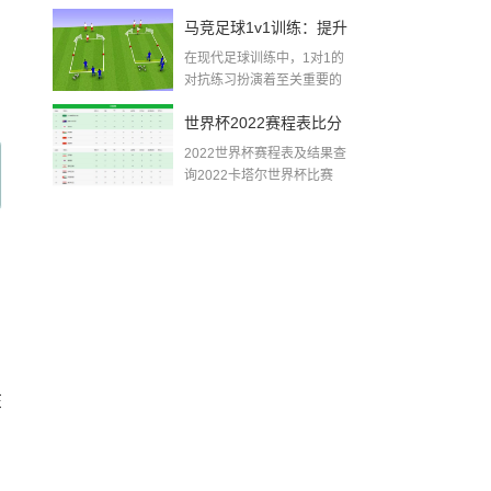
安排...
表)
马竞足球1v1训练：提升
在现代足球训练中，1对1的
个人技术的全面指南
对抗练习扮演着至关重要的
角色，特别是在像马...
世界杯2022赛程表比分
2022世界杯赛程表及结果查
结果查询（世界杯2022
询2022卡塔尔世界杯比赛
日...
赛程表比分结果查询官
网）
在