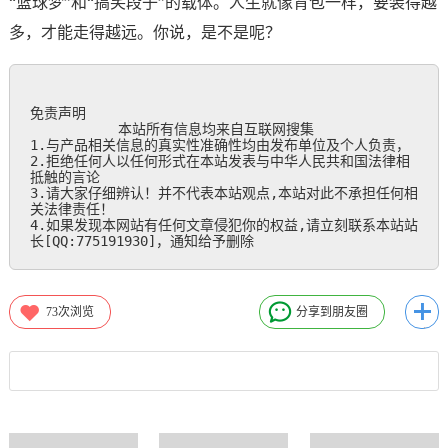
“篮球梦”和“搞笑段子”的载体。人生就像背包一样，要装得越
多，才能走得越远。你说，是不是呢？
免责声明

           本站所有信息均来自互联网搜集

1.与产品相关信息的真实性准确性均由发布单位及个人负责，

2.拒绝任何人以任何形式在本站发表与中华人民共和国法律相
抵触的言论

3.请大家仔细辨认！并不代表本站观点,本站对此不承担任何相
关法律责任！

4.如果发现本网站有任何文章侵犯你的权益,请立刻联系本站站
长[QQ:775191930]，通知给予删除
73
次浏览
分享到朋友圈