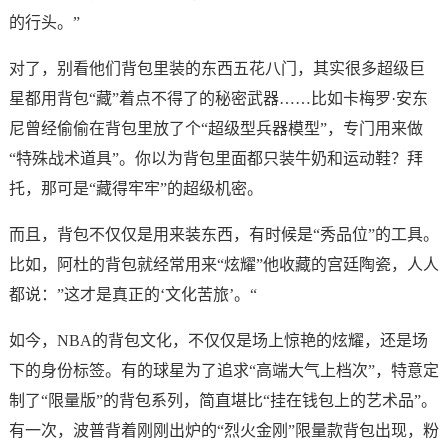
的行头。”
对了，别看他们背包里装的东西五花八门，其实很多超级巨
星都用背包“藏”着点不得了的秘密武器……比如卡梅罗·安东
尼曾经偷偷在背包里放了个“超级型兵器模型”，专门用来做
“特殊战术道具”。你以为背包里面都只装牛奶和运动鞋？拜
托，那可是“藏得牢牢”的超级机密。
而且，背包不仅仅是用来装东西，有时候是“秀品位”的工具。
比如，阿杜的背包就经常用来“炫耀”他收藏的宫廷陶瓷，人人
都说：”这才是真正的‘文化苦旅’。“
如今，NBA的背包文化，不仅仅是场上惊艳的炫耀，还是场
下的身份标签。有的球星为了追求“高端大气上档次”，特意定
制了“限量版”的背包系列，简直堪比“挂在钱包上的艺术品”。
有一次，波普背着刚刚出炉的“烈火金刚”限量款背包出现，粉