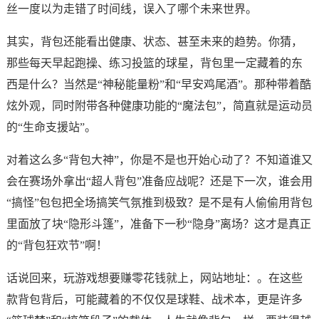
丝一度以为走错了时间线，误入了哪个未来世界。
其实，背包还能看出健康、状态、甚至未来的趋势。你猜，
那些每天早起跑操、练习投篮的球星，背包里一定藏着的东
西是什么？当然是“神秘能量粉”和“早安鸡尾酒”。那种带着酷
炫外观，同时附带各种健康功能的“魔法包”，简直就是运动员
的“生命支援站”。
对着这么多“背包大神”，你是不是也开始心动了？不知道谁又
会在赛场外拿出“超人背包”准备应战呢？还是下一次，谁会用
“搞怪”包包把全场搞笑气氛推到极致？是不是有人偷偷用背包
里面放了块“隐形斗篷”，准备下一秒“隐身”离场？这才是真正
的“背包狂欢节”啊！
话说回来，玩游戏想要赚零花钱就上，网站地址：。在这些
款背包背后，可能藏着的不仅仅是球鞋、战术本，更是许多