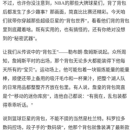
不过，也许你没注意到，NBA的那些大牌球星们，背了背包
后都发生了多少趣事？那画面，简直比比赛还精彩。今天咱
们就带你穿越那些超级巨星的“背包世界”，看看他们背的背包
里到底藏着啥。既有实用的，也有搞怪的，还有你绝对没想
到的“秘密武器”。
让我们从传说中的“背包王”——勒布朗·詹姆斯说起。众所周
知，詹姆斯平时的出场，那个背包无论多大都能装得下他每
天所有的“宝贝”。运动场上，他可能包着一块锻炼能量的能量
棒，顺便还带上备用的吸汗毛巾和一杯果汁，把整个湖人队
的日常用品都整整齐齐放在包里。有人说，詹皇的背包简直
是个“移动的迷你库房”，连他自己都说：“有我在，乱包装都
得乖乖听话。”
说到篮球巨星的背包，不能不提的当然是杜兰特。科罗拉多
数码控场，段子手的“数码袋”，他那个背包就像装满了最新款