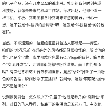
的电子产品，还有几本厚厚的战术书。杜少的背包时刻充满
科技感，就像是未来的移动工作站。每次出场，他都带着一
堆耳机、平板、充电宝和各种充满未来感的神器。细心一
想，这不就是“科技界的詹姆斯”嘛！这就是“科技巨星”的背包
密码。
当然，不能遗漏的一位超级巨星背包达人那就是——库里。
咱们的“水花兄弟”在场内外的风格都是轻松搞怪的，所以他的
背包也是个宝藏。库里那款粉色带有CTVlogo的背包，简直像
个“女团周边包”，走到哪都能惹得粉丝哄抢。而且你们知道
吗？有次他背着这个背包参加直播，竟然“意外”掉出了一顶粉
色的鸭舌帽，瞬间秒杀了直播间！就问你，这波“萌萌哒”操作
是不是给满分？
说到搞笑背包，怎么能少了“孔童子”也就是乔丹的“奇葩包”系
列。昔日的飞人乔丹，私底下的生活也是五花八门。有次他