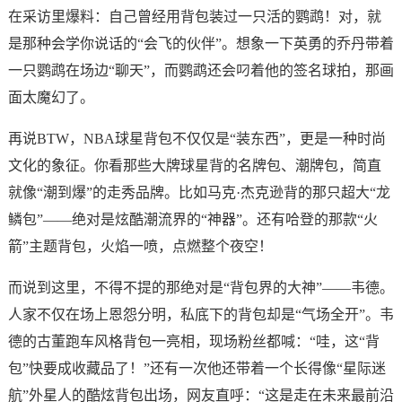
在采访里爆料：自己曾经用背包装过一只活的鹦鹉！对，就
是那种会学你说话的“会飞的伙伴”。想象一下英勇的乔丹带着
一只鹦鹉在场边“聊天”，而鹦鹉还会叼着他的签名球拍，那画
面太魔幻了。
再说BTW，NBA球星背包不仅仅是“装东西”，更是一种时尚
文化的象征。你看那些大牌球星背的名牌包、潮牌包，简直
就像“潮到爆”的走秀品牌。比如马克·杰克逊背的那只超大“龙
鳞包”——绝对是炫酷潮流界的“神器”。还有哈登的那款“火
箭”主题背包，火焰一喷，点燃整个夜空！
而说到这里，不得不提的那绝对是“背包界的大神”——韦德。
人家不仅在场上恩怨分明，私底下的背包却是“气场全开”。韦
德的古董跑车风格背包一亮相，现场粉丝都喊：“哇，这“背
包”快要成收藏品了！”还有一次他还带着一个长得像“星际迷
航”外星人的酷炫背包出场，网友直呼：“这是走在未来最前沿